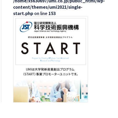
/home/xs630697/umi.co.jp/public_html/wp-
content/themes/umi2021/single-
start.php
on line
153