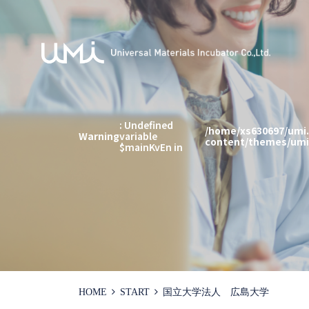
: Undefined
/home/xs630697/umi.
Warning
variable
content/themes/umi2
$mainKvEn in
HOME
START
国立大学法人 広島大学