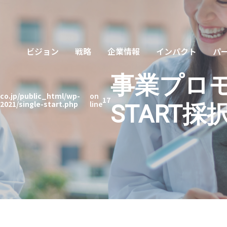
ビジョン
戦略
企業情報
インパクト
パ
UMI
投資業務
UMIベンチャーズ
博士号人材
イ
事業プロモ
co.jp/public_html/wp-
on
17
021/single-start.php
line
START