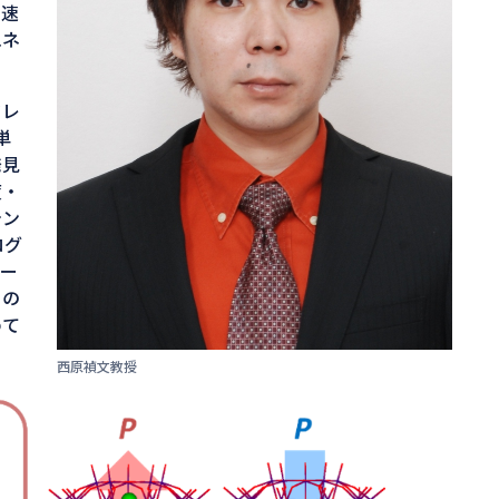
高速
エネ
タレ
単
発見
度・
テン
ログ
バー
この
めて
西原禎文教授