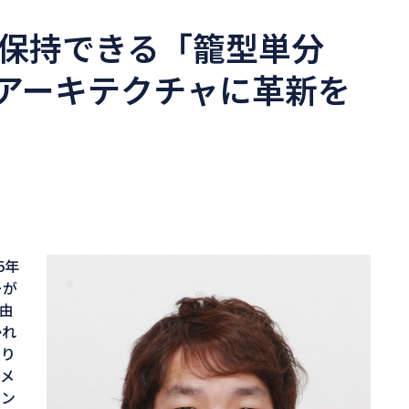
を保持できる「籠型単分
アーキテクチャに革新を
5年
ーが
由
かれ
やり
とメ
ィン