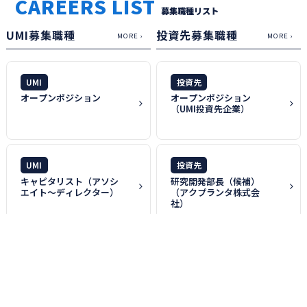
CAREERS LIST
募集職種リスト
UMI募集職種
投資先募集職種
UMI
投資先
オープンポジション
オープンポジション
（UMI投資先企業）
UMI
投資先
キャピタリスト（アソシ
研究開発部長（候補）
エイト～ディレクター）
（アクプランタ株式会
社）
UMI
投資先
人事/採用（アナリスト～
装置開発 チーフエンジニ
アソシエイト）
ア（LiSTie株式会社）